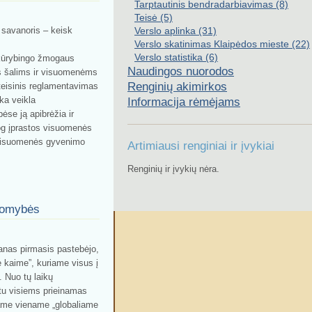
Tarptautinis bendradarbiavimas (8)
Teisė (5)
Verslo aplinka (31)
 savanoris – keisk
Verslo skatinimas Klaipėdos mieste (22)
Verslo statistika (6)
r kūrybingo žmogaus
Naudingos nuorodos
s šalims ir visuomenėms
Renginių akimirkos
teisinis reglamentavimas
ka veikla
Informacija rėmėjams
ėse ją apibrėžia ir
iog įprastos visuomenės
 visuomenės gyvenimo
Artimiausi renginiai ir įvykiai
Renginių ir įvykių nėra.
akomybės
anas pirmasis pastebėjo,
kaime”, kuriame visus į
. Nuo tų laikų
etu visiems prieinamas
name viename „globaliame