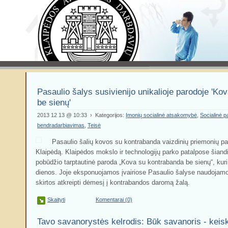
Pasaulio šalys susivienijo unikalioje parodoje 'K
be sienų'
2013 12 13 @ 10:33 › Kategorijos:
Įmonių socialinė atsakomybė
,
Socialinė p
bendradarbiavimas
,
Teisė
Pasaulio šalių kovos su kontrabanda vaizdinių priemonių p
Klaipėdą. Klaipėdos mokslo ir technologijų parko patalpose šiandie
pobūdžio tarptautinė paroda „Kova su kontrabanda be sienų“, kuri 
dienos. Joje eksponuojamos įvairiose Pasaulio šalyse naudojamo
skirtos atkreipti dėmesį į kontrabandos daromą žalą.
Skaityti
Komentarai (0)
Tavo savanorystės kelrodis: Būk savanoris - keisk