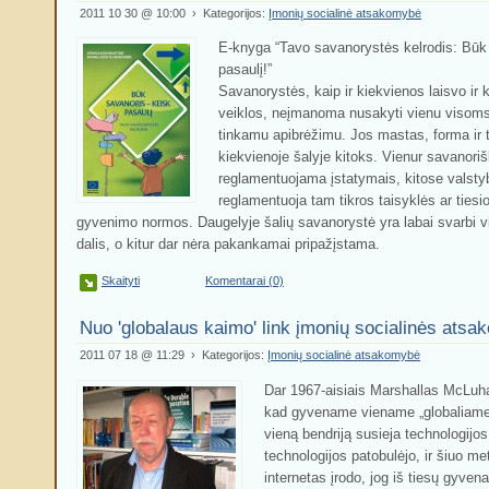
2011 10 30 @ 10:00 › Kategorijos:
Įmonių socialinė atsakomybė
E-knyga “Tavo savanorystės kelrodis: Būk
pasaulį!”
Savanorystės, kaip ir kiekvienos laisvo i
veiklos, neįmanoma nusakyti vienu visom
tinkamu apibrėžimu. Jos mastas, forma ir 
kiekvienoje šalyje kitoks. Vienur savanoriš
reglamentuojama įstatymais, kitose valstyb
reglamentuoja tam tikros taisyklės ar ties
gyvenimo normos. Daugelyje šalių savanorystė yra labai svarbi
dalis, o kitur dar nėra pakankamai pripažįstama.
Skaityti
Komentarai (0)
Nuo 'globalaus kaimo' link įmonių socialinės ats
2011 07 18 @ 11:29 › Kategorijos:
Įmonių socialinė atsakomybė
Dar 1967-aisiais Marshallas McLuh
kad gyvename viename „globaliame 
vieną bendriją susieja technologijos
technologijos patobulėjo, ir šiuo m
internetas įrodo, jog iš tiesų gyve