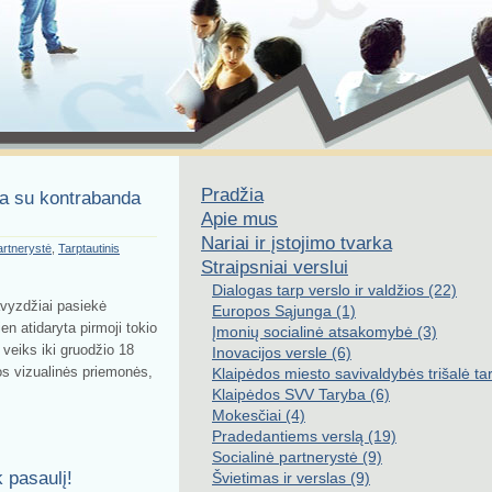
Pradžia
ova su kontrabanda
Apie mus
Nariai ir įstojimo tvarka
artnerystė
,
Tarptautinis
Straipsniai verslui
Dialogas tarp verslo ir valdžios (22)
avyzdžiai pasiekė
Europos Sąjunga (1)
n atidaryta pirmoji tokio
Įmonių socialinė atsakomybė (3)
veiks iki gruodžio 18
Inovacijos versle (6)
s vizualinės priemonės,
Klaipėdos miesto savivaldybės trišalė ta
Klaipėdos SVV Taryba (6)
Mokesčiai (4)
Pradedantiems verslą (19)
Socialinė partnerystė (9)
 pasaulį!
Švietimas ir verslas (9)